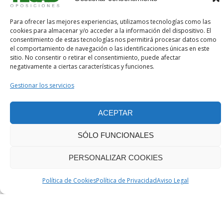
MÁS INFORMACIÓN
Para ofrecer las mejores experiencias, utilizamos tecnologías como las
cookies para almacenar y/o acceder a la información del dispositivo. El
consentimiento de estas tecnologías nos permitirá procesar datos como
el comportamiento de navegación o las identificaciones únicas en este
sitio. No consentir o retirar el consentimiento, puede afectar
negativamente a ciertas características y funciones.
CONTACTO
Contacta con nosotros
Gestionar los servicios
ACEPTAR
CONTÁCTANOS
SÓLO FUNCIONALES
CONTACTO
PERSONALIZAR COOKIES
PREGUNTAS FRECUENTES SOBRE LAS OPOSICIONES A
Política de Cookies
Política de Privacidad
Aviso Legal
BOMBERO FORESTAL DE LA XUNTA
Resuelve tus dudas