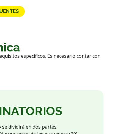
CUENTES
nica
equisitos específicos. Es necesario contar con
MINATORIOS
 se dividirá en dos partes: