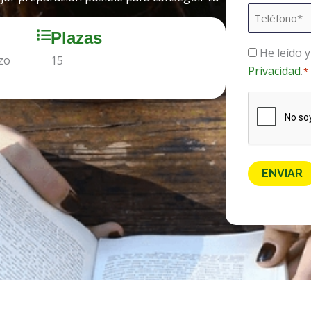
Teléfono
*
Plazas
He leído 
Consentimi
zo
15
Privacidad
.
*
*
CAPTCHA