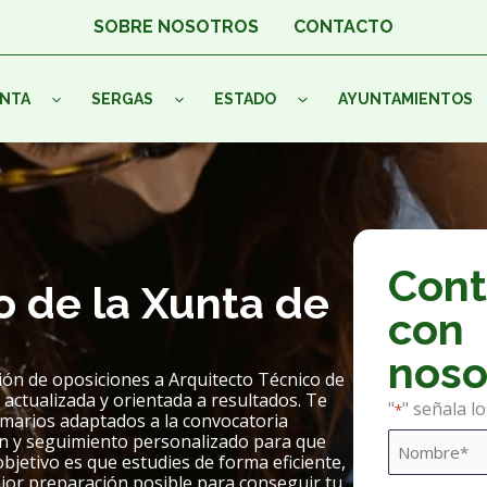
SOBRE NOSOTROS
CONTACTO
NTA
SERGAS
ESTADO
AYUNTAMIENTOS
Cont
o de la Xunta de
con
noso
ión de oposiciones a Arquitecto Técnico de
 actualizada y orientada a resultados. Te
"
" señala l
*
arios adaptados a la convocatoria
men y seguimiento personalizado para que
Nombre
Nombre
bjetivo es que estudies de forma eficiente,
*
jor preparación posible para conseguir tu