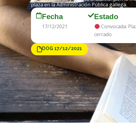
plaza en la Administración Pública gallega.
Fecha
Estado
17/12/2021
Convocada: Pla
cerrado
DOG 17/12/2021